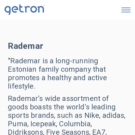
GETRON AI SERVICES
Rademar
Eczane Süreç Dijitalleştirme & Otomasyon Servisi
"Rademar is a long-running
Ecza Depoları Veri Analizi
Estonian family company that
İTS Yönetim & Operasyon Sistemi
promotes a healthy and active
lifestyle.
Karekod Bazında İlaç Yaşam Döngüsü
Raporlaması
Rademar’s wide assortment of
goods boasts the world’s leading
İkmal & Satış Noktaları Arası Stok Hareketiyle
sports brands, such as Nike, adidas,
Envanter Optimizasyonu
Puma, Icepeak, Columbia,
İndirim, Tekrar Satın Alma/Sipariş & Listeden
Didriksons, Five Seasons, EA7,