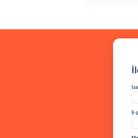
İ
İs
E-
Me