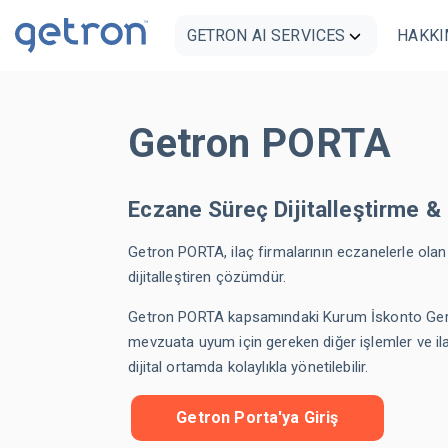
GETRON AI SERVICES
HAKKI
Eczane Süreç Dijitalleşti
Yönetim E
Getron PORTA
Servisi
Lokasyon
İTS Yönetim & Operasyon Sis
Eczane Süreç Dijitalleştirme 
Getron PORTA, ilaç firmalarının eczanelerle olan 
İkmal & Satış Noktaları Arası 
dijitalleştiren çözümdür.
Envanter Optimizasyonu
Getron PORTA kapsamındaki Kurum İskonto Geri 
KPI Tabanlı Ürün & Mağaza Ana
mevzuata uyum için gereken diğer işlemler ve il
dijital ortamda kolaylıkla yönetilebilir.
Maliyet Öngörülü Fiyatlandır
Getron Porta'ya Giriş