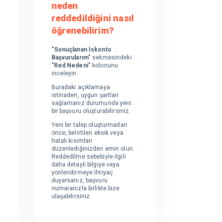
neden
reddedildiğini nasıl
öğrenebilirim?
ı
"Sonuçlanan İskonto
Başvurularım"
sekmesindeki
"Red Nedeni"
kolonunu
inceleyin.
Buradaki açıklamaya
istinaden, uygun şartları
sağlamanız durumunda yeni
bir başvuru oluşturabilirsiniz.
Yeni bir talep oluşturmadan
önce, belirtilen eksik veya
.
hatalı kısımları
düzenlediğinizden emin olun.
Reddedilme sebebiyle ilgili
daha detaylı bilgiye veya
yönlendirmeye ihtiyaç
duyarsanız, başvuru
numaranızla birlikte bize
ulaşabilirsiniz.