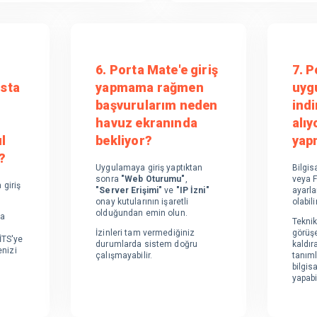
6. Porta Mate'e giriş
7. 
sta
yapmama rağmen
uyg
başvurularım neden
indi
havuz ekranında
alı
l
bekliyor?
yap
?
Uygulamaya giriş yaptıktan
Bilgis
sonra
"Web Oturumu"
,
veya F
giriş
"Server Erişimi"
ve
"IP İzni"
ayarla
onay kutularının işaretli
olabilir
olduğundan emin olun.
ta
Tekni
İzinleri tam vermediğiniz
görüş
İTS'ye
durumlarda sistem doğru
kaldıra
enizi
çalışmayabilir.
tanıml
bilgis
yapabi