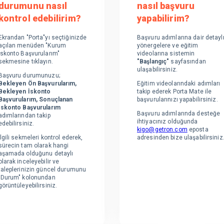
durumunu nasıl
nasıl başvuru
kontrol edebilirim?
yapabilirim?
Ekrandan "Porta"yı seçtiğinizde
Başvuru adımlarına dair detayl
açılan menüden "Kurum
yönergelere ve eğitim
İskonto Başvurularım"
videolarına sistemin
sekmesine tıklayın.
"Başlangıç"
sayfasından
ulaşabilirsiniz.
Başvuru durumunuzu;
Bekleyen Ön Başvurularım,
Eğitim videolarındaki adımları
Bekleyen İskonto
takip ederek Porta Mate ile
Başvurularım,
Sonuçlanan
başvurularınızı yapabilirsiniz.
İskonto Başvurularım
Başvuru adımlarında desteğe
adımlarından takip
ihtiyacınız olduğunda
edebilirsiniz.
kigo@getron.com
eposta
İlgili sekmeleri kontrol ederek,
adresinden bize ulaşabilirsiniz
sürecin tam olarak hangi
aşamada olduğunu detaylı
olarak inceleyebilir ve
taleplerinizin güncel durumunu
"Durum" kolonundan
görüntüleyebilirsiniz.