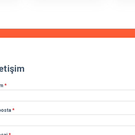
letişim
im
*
posta
*
saj
*