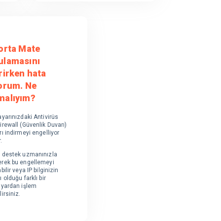
Porta Mate
ulamasını
rirken hata
yorum. Ne
malıyım?
ayarınızdaki Antivirüs
irewall (Güvenlik Duvarı)
rı indirmeyi engelliyor
.
k destek uzmanınızla
erek bu engellemeyi
bilir veya IP bilginizin
ı olduğu farklı bir
ayardan işlem
lirsiniz.