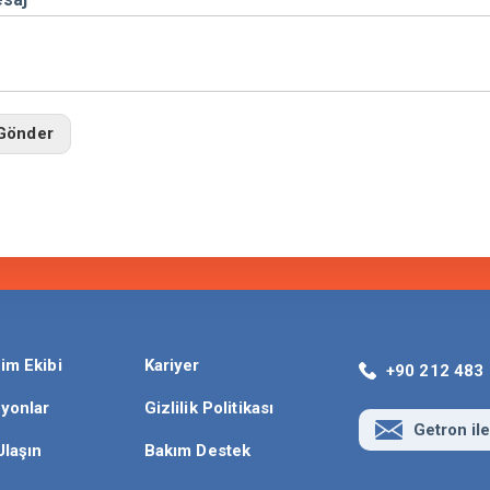
Gönder
im Ekibi
Kariyer
+90 212 483
yonlar
Gizlilik Politikası
Getron ile
Ulaşın
Bakım Destek