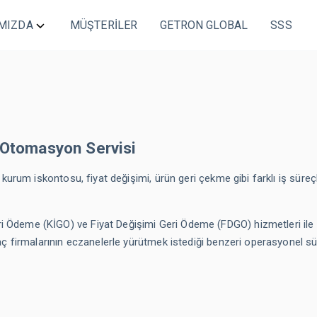
MIZDA
MÜŞTERİLER
GETRON GLOBAL
SSS
rme & Otomasyon
kibi
Ecza Depoları Veri Analizi
lar
Karekod Bazında İlaç Yaşam Döngüsü
temi
& Otomasyon Servisi
Raporlaması
kurum iskontosu, fiyat değişimi, ürün geri çekme gibi farklı iş süreçl
Stok Hareketiyle
İndirim, Tekrar Satın Alma/Sipariş & Listeden
Çıkarma İş Emirleri
Ödeme (KİGO) ve Fiyat Değişimi Geri Ödeme (FDGO) hizmetleri ile
lizi
Tedarik Planlama & Optimizasyonu
aç firmalarının eczanelerle yürütmek istediği benzeri operasyonel sü
ma Optimizasyonu
Sipariş İş Akışı Yönetimi & Planlaması