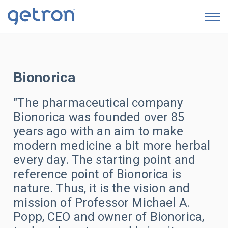
GETRON AI SERVICES
Bionorica
Eczane Süreç Dijitalleştirme & Otomasyon Servisi
"The pharmaceutical company
Ecza Depoları Veri Analizi
Bionorica was founded over 85
İTS Yönetim & Operasyon Sistemi
years ago with an aim to make
modern medicine a bit more herbal
Karekod Bazında İlaç Yaşam Döngüsü
every day. The starting point and
Raporlaması
reference point of Bionorica is
İkmal & Satış Noktaları Arası Stok Hareketiyle
nature. Thus, it is the vision and
Envanter Optimizasyonu
mission of Professor Michael A.
Popp, CEO and owner of Bionorica,
İndirim, Tekrar Satın Alma/Sipariş & Listeden