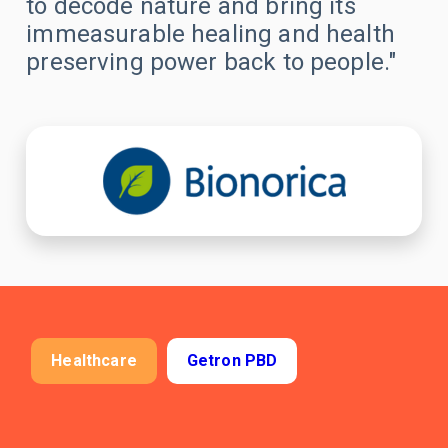
to decode nature and bring its
Çıkarma İş Emirleri
immeasurable healing and health
KPI Tabanlı Ürün & Mağaza Analizi
preserving power back to people."
Tedarik Planlama & Optimizasyonu
Maliyet Öngörülü Fiyatlandırma Optimizasyonu
Sipariş İş Akışı Yönetimi & Planlaması
HAKKIMIZDA
Yönetim Ekibi
Lokasyonlar
Healthcare
Getron PBD
MÜŞTERİLER
SSS