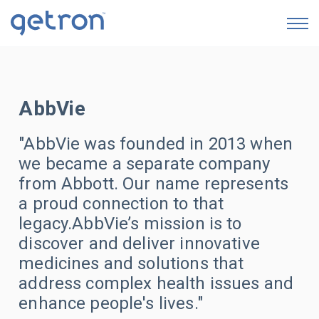
GETRON AI SERVICES
AbbVie
Eczane Süreç Dijitalleştirme & Otomasyon Servisi
"AbbVie was founded in 2013 when
Ecza Depoları Veri Analizi
we became a separate company
İTS Yönetim & Operasyon Sistemi
from Abbott. Our name represents
a proud connection to that
Karekod Bazında İlaç Yaşam Döngüsü
legacy.
AbbVie’s mission is to
Raporlaması
discover and deliver innovative
İkmal & Satış Noktaları Arası Stok Hareketiyle
medicines and solutions that
Envanter Optimizasyonu
address complex health issues and
enhance people's lives."
İndirim, Tekrar Satın Alma/Sipariş & Listeden