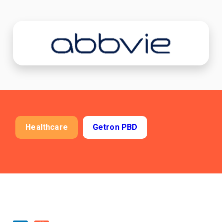
Çıkarma İş Emirleri
KPI Tabanlı Ürün & Mağaza Analizi
Tedarik Planlama & Optimizasyonu
Maliyet Öngörülü Fiyatlandırma Optimizasyonu
Sipariş İş Akışı Yönetimi & Planlaması
HAKKIMIZDA
Healthcare
Getron PBD
Yönetim Ekibi
Lokasyonlar
MÜŞTERİLER
SSS