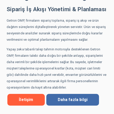
Çıkarma İş Emirleri
Sipariş İş Akışı Yönetimi & Planlaması
KPI Tabanlı Ürün & Mağaza Analizi
Getron OMP, firmaların sipariş toplama, sipariş iş akışı ve ürün
Tedarik Planlama & Optimizasyonu
dağıtım süreçlerini dijitalleştirerek yöneten servistir. Ürün ve sipariş
seviyesinde analizler sunarak sipariş süreçlerinde doğru kararlar
Maliyet Öngörülü Fiyatlandırma Optimizasyonu
verilmesini ve optimal planlamaların yapılmasını sağlar.
Sipariş İş Akışı Yönetimi & Planlaması
Yapay zeka tabanlı talep tahmin motoruyla desteklenen Getron
OMP, firmaların talebi daha doğru bir şekilde anlayıp, siparişlerini
HAKKIMIZDA
daha verimli bir şekilde işlemelerini sağlar. Bu sayede, işletmeler
müşteri taleplerine operasyonel kısıtlar (kota, müşteri cari limiti
gibi) dahilinde daha hızlı yanıt verebilir, envanter görünürlüklerini ve
Yönetim Ekibi
operasyonel verimliliklerini artırarak ilgili firma personellerinin
Lokasyonlar
operasyonlarını da kayıt altına alabilirler.
İletişim
Daha fazla bilgi
MÜŞTERİLER
SSS